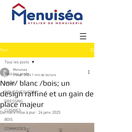
Post
Tous les posts
Menuisea
Tous les posts
5 sept. 2024
1 min de lecture
Noir/ blanc /bois; un
NEWS
design raffiné et un gain de
BIBLIOTHEQUES
DRESSING
place majeur
CUISINES
Dernière mise à jour :
24 janv. 2025
BOIS
COMMODES