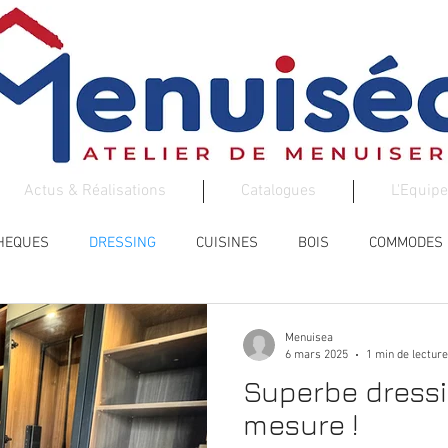
Actus & Réalisations
Catalogues
L'Equipe
THEQUES
DRESSING
CUISINES
BOIS
COMMODES
ESCALIER
AMENAGEMENTS DE VOS ENTREES
Menuisea
6 mars 2025
1 min de lecture
Superbe dressi
mesure !