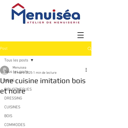
Post
Tous les posts
Menuisea
Tous les posts
18 mars 2025
1 min de lecture
Une cuisine imitation bois
NEWS
et noire
BIBLIOTHEQUES
DRESSING
CUISINES
BOIS
COMMODES