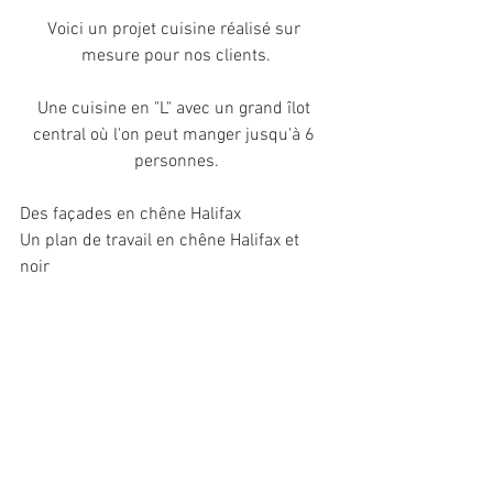
Voici un projet cuisine réalisé sur 
mesure pour nos clients.
Une cuisine en "L" avec un grand îlot 
central où l'on peut manger jusqu'à 6 
personnes.
Des façades en chêne Halifax
Un plan de travail en chêne Halifax et 
noir 
Des poignées profil noires 
N'hésitez pas à venir nous rencontrer 
pour vos projets au showroom. 
CUISINES