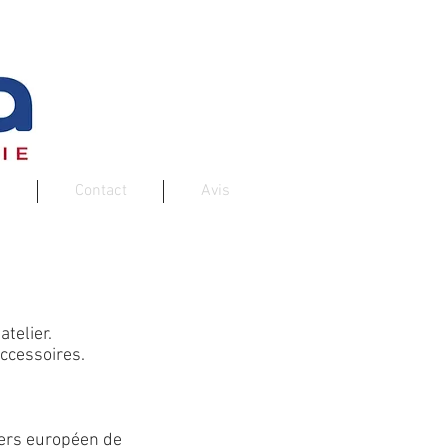
Contact
Avis
telier.
ccessoires.
ers européen de