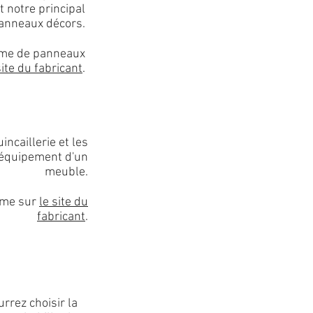
st notre principal
panneaux décors.
mme de panneaux
site du fabricant
.
incaillerie et les
'équipement d'un
meuble.
mme sur
le site du
fabricant
.
rrez choisir la