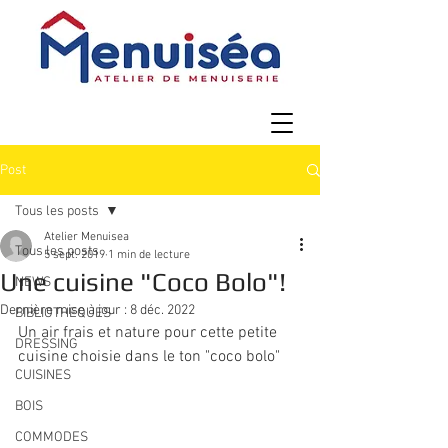
Post
Tous les posts
Atelier Menuisea
Tous les posts
5 sept. 2019
1 min de lecture
Une cuisine "Coco Bolo"!
NEWS
Dernière mise à jour :
8 déc. 2022
BIBLIOTHEQUES
Un air frais et nature pour cette petite 
DRESSING
cuisine choisie dans le ton "coco bolo"
CUISINES
BOIS
COMMODES