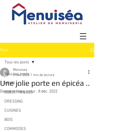
Post
Tous les posts
Menuisea
Tous les posts
8 nov. 2022
1 min de lecture
Une jolie porte en épicéa ..
NEWS
Dernière mise à jour :
8 déc. 2022
BIBLIOTHEQUES
DRESSING
CUISINES
BOIS
COMMODES