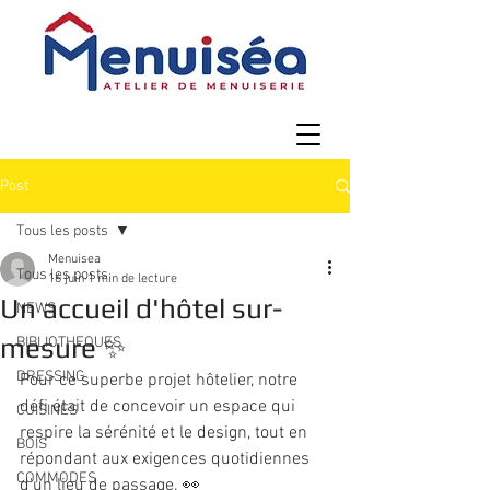
Post
Tous les posts
Menuisea
Tous les posts
16 juin
1 min de lecture
Un accueil d'hôtel sur-
NEWS
mesure ✨
BIBLIOTHEQUES
DRESSING
Pour ce superbe projet hôtelier, notre 
défi était de concevoir un espace qui 
CUISINES
respire la sérénité et le design, tout en 
BOIS
répondant aux exigences quotidiennes 
COMMODES
d'un lieu de passage. 👀