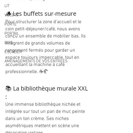
LIT
🪵 Les buffets sur-mesure
VOLETS
Pour structurer la zone d'accueil et le 
PORTE
coin petit-déjeuner/café, nous avons 
PORTAIL
conçu un ensemble de mobilier bas. Ils 
BOIS
intègrent de grands volumes de 
rangement fermés pour garder un 
ESCALIER
espace toujours impeccable, tout en 
AMENAGEMENTS DE VOS ENTREES
accueillant la machine à café 
professionnelle. ☕🥐
📚 La bibliothèque murale XXL 
:
Une immense bibliothèque nichée et 
intégrée sur tout un pan de mur, peinte 
dans un ton crème. Ses niches 
asymétriques mettent en scène une 