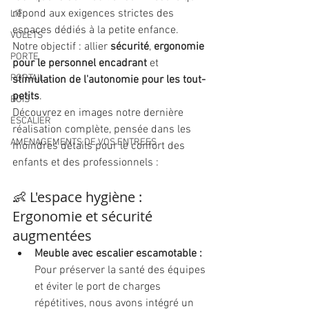
répond aux exigences strictes des 
LIT
espaces dédiés à la petite enfance. 
VOLETS
Notre objectif : allier 
sécurité
, 
ergonomie 
PORTE
pour le personnel encadrant
 et 
PORTAIL
stimulation de l'autonomie pour les tout-
petits
.
BOIS
Découvrez en images notre dernière 
ESCALIER
réalisation complète, pensée dans les 
AMENAGEMENTS DE VOS ENTREES
moindres détails pour le confort des 
enfants et des professionnels :
👶 L'espace hygiène : 
Ergonomie et sécurité 
augmentées
Meuble avec escalier escamotable : 
Pour préserver la santé des équipes 
et éviter le port de charges 
répétitives, nous avons intégré un 