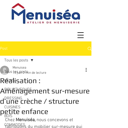
Post
Tous les posts
Menuisea
Tous les posts
15 juin
2 min de lecture
Réalisation :
NEWS
Aménagement sur-mesure
BIBLIOTHEQUES
DRESSING
d’une crèche / structure
CUISINES
petite enfance
BOIS
Chez 
Menuiséa,
 nous concevons et 
COMMODES
fabriquons du mobilier sur-mesure qui 