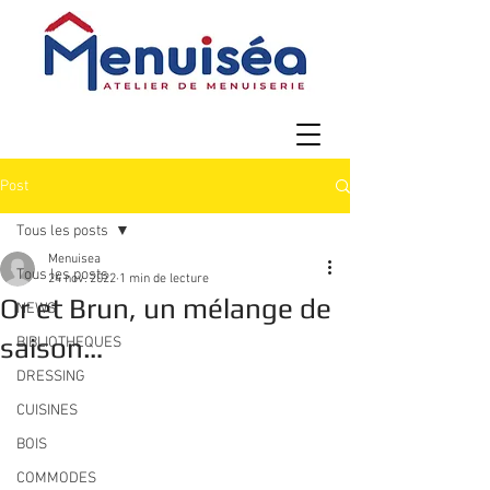
Post
Tous les posts
Menuisea
Tous les posts
24 nov. 2022
1 min de lecture
Or et Brun, un mélange de
NEWS
saison…
BIBLIOTHEQUES
DRESSING
CUISINES
BOIS
COMMODES