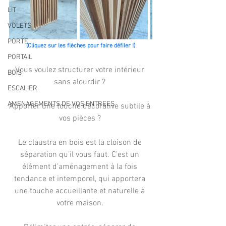
LIT
VOLETS
PORTE
(Cliquez sur les flèches pour faire défiler !)
PORTAIL
Vous voulez structurer votre intérieur 
BOIS
sans alourdir ? 
ESCALIER
AMENAGEMENTS DE VOS ENTREES
Apporter une touche décorative subtile à 
vos pièces ? 
Le claustra en bois est la cloison de 
séparation qu’il vous faut. C’est un 
élément d’aménagement à la fois 
tendance et intemporel, qui apportera 
une touche accueillante et naturelle à 
votre maison. 