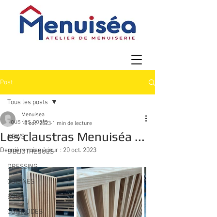
Post
Tous les posts
Menuisea
Tous les posts
18 oct. 2023
1 min de lecture
Les claustras Menuiséa ...
NEWS
Dernière mise à jour :
20 oct. 2023
BIBLIOTHEQUES
DRESSING
CUISINES
BOIS
COMMODES