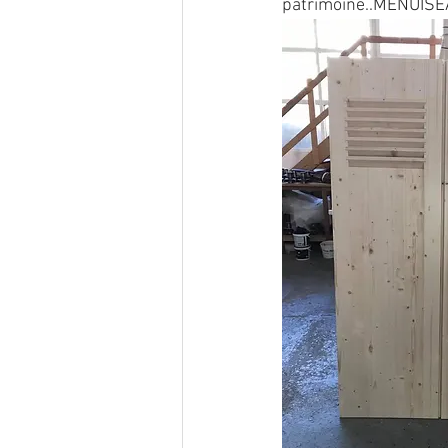
patrimoine..MENUISEA 