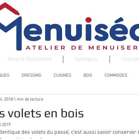
Actus & Réalisations
Catalogues
L'Equipe
EQUES
DRESSING
CUISINES
BOIS
COMMODES
uil. 2018
1 min de lecture
ESCALIER
AMENAGEMENTS DE VOS ENTREES
 volets en bois
i 2019
identique des volets du passé, c'est aussi savoir conserver 