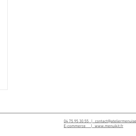
04 75 95 30 55 |
contact@ateliermenuise
E-commerce |
www.menuikit.fr