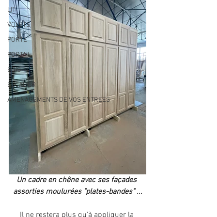
LIT
VOLETS
PORTE
PORTAIL
BOIS
ESCALIER
AMENAGEMENTS DE VOS ENTREES
Un cadre en chêne avec ses façades 
assorties moulurées "plates-bandes" ...
Il ne restera plus qu'à appliquer la 