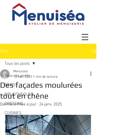
Post
Tous les posts
Menuisea
Tous les posts
10 nov. 2023
1 min de lecture
Des façades moulurées
NEWS
tout en chêne
BIBLIOTHEQUES
DRESSING
Dernière mise à jour :
24 janv. 2025
CUISINES
BOIS
COMMODES