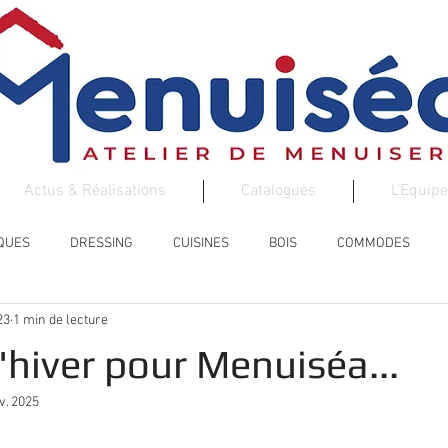
Actus & Réalisations
Catalogues
L'Equipe
EQUES
DRESSING
CUISINES
BOIS
COMMODES
23
1 min de lecture
ESCALIER
AMENAGEMENTS DE VOS ENTREES
hiver pour Menuiséa...
v. 2025