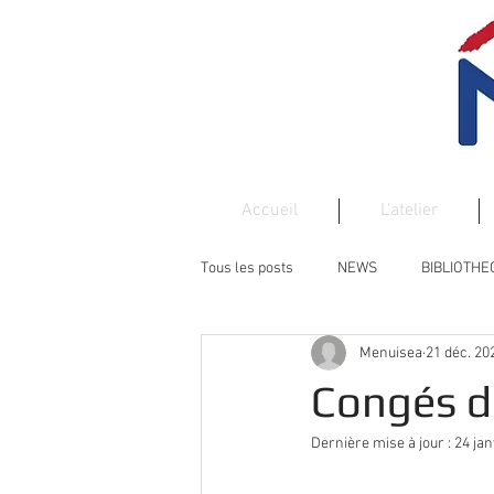
Accueil
L'atelier
Tous les posts
NEWS
BIBLIOTH
Menuisea
21 déc. 20
PORTE
PORTAIL
BOIS
Congés d'
Dernière mise à jour :
24 jan