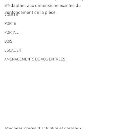
s'adaptant aux dimensions exactes du 
LIT
renfoncement de la pièce.
VOLETS
PORTE
PORTAIL
BOIS
ESCALIER
AMENAGEMENTS DE VOS ENTREES
Poignées noires d'actualité et carreaux 