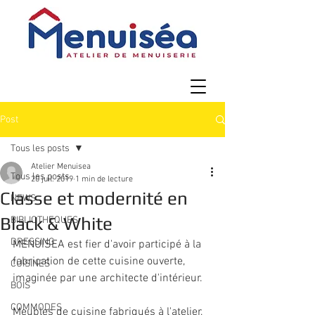
Post
Tous les posts
Atelier Menuisea
Tous les posts
20 juil. 2019
1 min de lecture
Classe et modernité en
NEWS
Black & White
BIBLIOTHEQUES
DRESSING
MENUISEA est fier d'avoir participé à la 
fabrication de cette cuisine ouverte,
CUISINES
imaginée par une architecte d'intérieur.
BOIS
COMMODES
Meubles de cuisine fabriqués à l'atelier, 