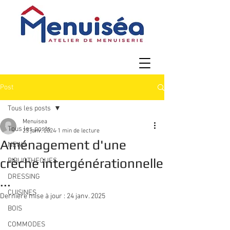
Post
Tous les posts
Menuisea
Tous les posts
23 janv. 2024
1 min de lecture
Aménagement d'une
NEWS
crèche intergénérationnelle
BIBLIOTHEQUES
DRESSING
...
CUISINES
Dernière mise à jour :
24 janv. 2025
BOIS
COMMODES